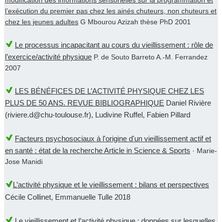
l’exécution du premier pas chez les ainés chuteurs, non chuteurs et
chez les jeunes adultes
G Mbourou Azizah thèse PhD 2001
Le processus incapacitant au cours du vieillissement : rôle de
l’exercice/activité physique
P. de Souto Barreto A.-M. Ferrandez
2007
LES BÉNÉFICES DE L’ACTIVITÉ PHYSIQUE CHEZ LES
PLUS DE 50 ANS. REVUE BIBLIOGRAPHIQUE
Daniel Rivière
(riviere.d@chu-toulouse.fr), Ludivine Ruffel, Fabien Pillard
Facteurs psychosociaux à l'origine d'un vieillissement actif et
en santé : état de la recherche Article in Science & Sports
· Marie-
Jose Manidi
L’activité physique et le vieillissement : bilans et perspectives
Cécile Collinet, Emmanuelle Tulle 2018
Le vieillissement et l’activité physique : données sur lesquelles