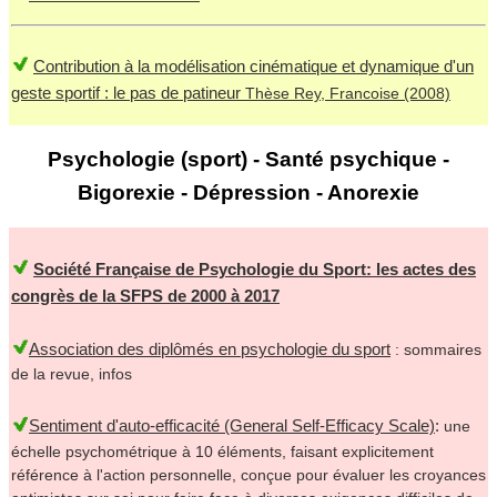
Contribution à la modélisation cinématique et dynamique d'un
geste sportif : le pas de patineur
Thèse Rey, Francoise (2008)
Psychologie (sport) - Santé psychique -
Bigorexie - Dépression - Anorexie
Société Française de Psychologie du Sport:
les actes des
congrès de la SFPS de 2000 à 2017
Association des diplômés en psychologie du sport
: sommaires
de la revue, infos
Sentiment d'auto-efficacité (General Self-Efficacy Scale)
:
une
échelle psychométrique à 10 éléments, faisant explicitement
référence à l'action personnelle, conçue pour évaluer les croyances