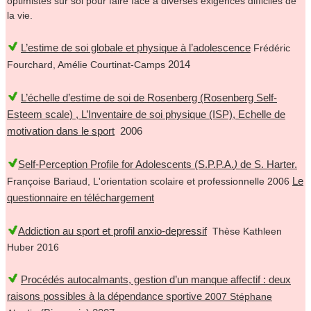
optimistes sur soi pour faire face à diverses exigences difficiles de
la vie.
L’estime de soi globale et physique à l’adolescence
Frédéric
2014
Fourchard, Amélie Courtinat-Camps
L’échelle d’estime de soi de Rosenberg (Rosenberg Self-
Esteem scale) , L’Inventaire de soi physique (ISP), Echelle de
motivation dans le sport
2006
Self-Perception Profile for Adolescents (S.P.P.A.
)
de S. Harter
.
Le
Françoise Bariaud, L'orientation scolaire et professionnelle 2006
questionnaire en téléchargement
Addiction au sport et profil anxio-depressif
Thèse Kathleen
Huber 2016
Procédés autocalmants, gestion d’un manque affectif : deux
raisons possibles à la dépendance sportive
2007 Stéphane