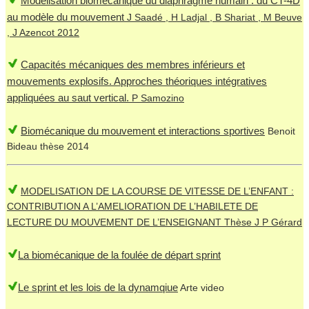
Modélisation biomécanique du diaphragme humain : du CT-4D
au modèle du mouvement
J Saadé , H Ladjal , B Shariat , M Beuve
, J Azencot 2012
Capacités mécaniques des membres inférieurs et
mouvements explosifs. Approches théoriques intégratives
appliquées au saut vertical.
P Samozino
Biomécanique du mouvement et interactions sportives
Benoit
Bideau thèse 2014
MODELISATION DE LA COURSE DE VITESSE DE L’ENFANT :
CONTRIBUTION A L’AMELIORATION DE L’HABILETE DE
LECTURE DU MOUVEMENT DE L’ENSEIGNANT
Thèse J P Gérard
La biomécanique de la foulée de départ sprint
Le sprint et les lois de la dynamqiue
Arte video