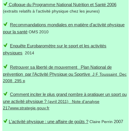
Colloque du Programme National Nutrition et Santé 2006
(extraits relatifs à l'activité physique chez les jeunes)
Recommandations mondiales en matière d'activité physique
pour la santé
OMS 2010
Enquête Eurobaromètre sur le sport et les activités
physiques
2014
Retrouver sa liberté de mouvement Plan National de
prévention par l’Activité Physique ou Sportive
J F Toussaint Dec
2008 295 p
Comment inciter le plus grand nombre à pratiquer un sport ou
une activité physique ?
(avril 2011) Note d’analyse
217www.strategie.gouv.fr
L'activité physique : une affaire de goûts ?
2007
Claire Perrin