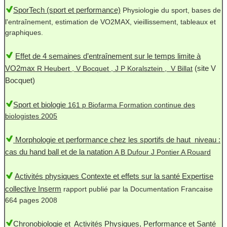
SporTech (sport et performance)
Physiologie du sport, bases de
l'entraînement, estimation de VO2MAX, vieillissement, tableaux et
graphiques.
Effet de 4 semaines d’entraînement sur le temps limite à
VO2max
(site V
R Heubert , V Bocquet , J P Koralsztein , V Billat
Bocquet)
Sport et biologie
161 p Biofarma Formation continue des
biologistes 2005
Morphologie et performance chez les sportifs de haut niveau :
cas du hand ball et de la natation
A B Dufour J Pontier A Rouard
Activités physiques Contexte et effets sur la santé Expertise
collective Inserm
rapport publié par la Documentation Francaise
664 pages 2008
Chronobiologie et Activités Physiques, Performance et Santé