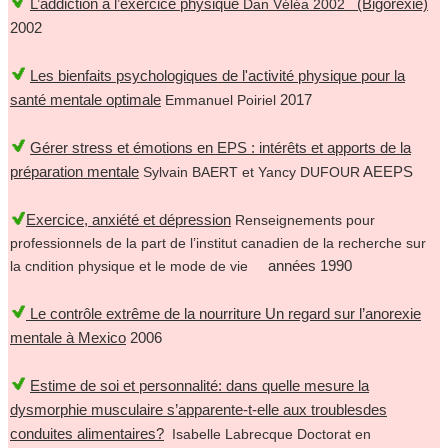
L’addiction à l’exercice physique
(Bigorexie)
Dan Véléa 2002
2002
Les bienfaits psychologiques de l'activité physique pour la
santé mentale optimale
2017
Emmanuel Poiriel
Gérer stress et émotions en EPS : intérêts et apports de la
préparation mentale
AEEPS
Sylvain BAERT et Yancy DUFOUR
Exercice, anxiété et dépression
Renseignements pour
professionnels de la part de l’institut canadien de la recherche sur
années 1990
la cndition physique et le mode de vie
Le contrôle extrême de la nourriture Un regard sur l’anorexie
mentale à Mexico
2006
Estime de soi et personnalité: dans quelle mesure la
dysmorphie musculaire s’apparente-t-elle aux troublesdes
conduites alimentaires?
Isabelle Labrecque Doctorat en