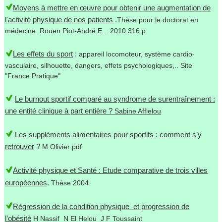
Moyens à mettre en œuvre pour obtenir une augmentation de
l'activité physique de nos patients
.
Thèse pour le doctorat en
médecine. Rouen Piot-André E. 2010 316 p
Les effets du sport
:
appareil locomoteur, système cardio-
vasculaire, silhouette, dangers, effets psychologiques,.. Site
"France Pratique"
Le burnout sportif comparé au syndrome de surentraînement :
une entité clinique à part entière ?
Sabine Afflelou
Les suppléments alimentaires pour sportifs : comment s’y
retrouver
?
M Olivier pdf
Activité physique et Santé : Etude comparative de trois villes
européennes
.
Thèse 2004
Régression de la condition physique et progression de
l’obésité
H Nassif N El Helou J F Toussaint