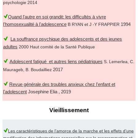
psychologie 2014
Quand l'autre en soi grandit: les difficultés à vivre
l'homosexualité à l'adolescence
1994
B RYAN et J -Y FRAPPIER
La souffrance psychique des adolescents et des jeunes
adultes
2000 Haut comité de la Santé Publique
Adolescent fatigué et autres liens pédiatriques
S. Lemerlea, C.
2017
Maurageb, B. Boudailliez
Revue générale des troubles anxieux chez l'enfant et
l'adolescent
Josephine Elia , 2019
Vieillissement
Les caractéristiques de l’amorce de la marche et les effets d’une
modification des informations sensorielles sur la programmation et