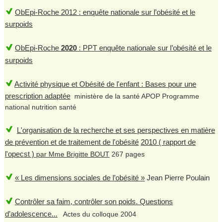
ObEpi-Roche 2012 : enquête nationale sur l’obésité et le
surpoids
ObEpi-Roche
2020
: PPT enquête nationale sur l’obésité et le
surpoids
Activité physique et Obésité de l'enfant : Bases pour une
prescription adaptée
ministère de la santé APOP Programme
national nutrition santé
L'organisation de la recherche et ses perspectives en matière
de prévention et de traitement de l'obésité
2010 ( rapport de
l'opecst )
par Mme Brigitte BOUT
267 pages
« Les dimensions sociales de l’obésité »
Jean Pierre Poulain
Contrôler sa faim, contrôler son poids. Questions
d’adolescence...
Actes du colloque 2004